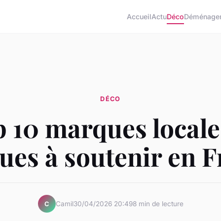
Accueil
Actu
Déco
Déménage
DÉCO
 10 marques locale
ues à soutenir en 
Camil
30/04/2026 20:49
8 min de lecture
C