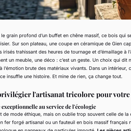
 le grain profond d’un buffet en chêne massif, ce bois qui s
uisier. Sur son plateau, une coupe en céramique de Gien cap
ts irisés trahissant des heures de tournage et d’émaillage à l
ent un meuble, une déco : c’est un geste. Un choix qui dit 
i à l’émotion brute des matériaux vivants. Dans un intérieur,
e insuffle une histoire. Et mine de rien, ça change tout.
ivilégier l'artisanat tricolore pour votre
 exceptionnelle au service de l'écologie
t de mode éthique, mais on oublie trop souvent celle de la 
en fer forgé artisanal ou un fauteuil en bois massif français ne
logue en panneaux de particules importé.
Les pièces art