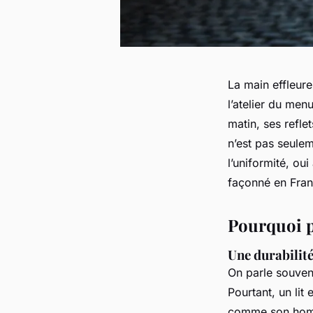
La main effleure
l’atelier du men
matin, ses refle
n’est pas seulem
l’uniformité, ou
façonné en Franc
Pourquoi pr
Une durabilité
On parle souven
Pourtant, un lit 
comme son homo