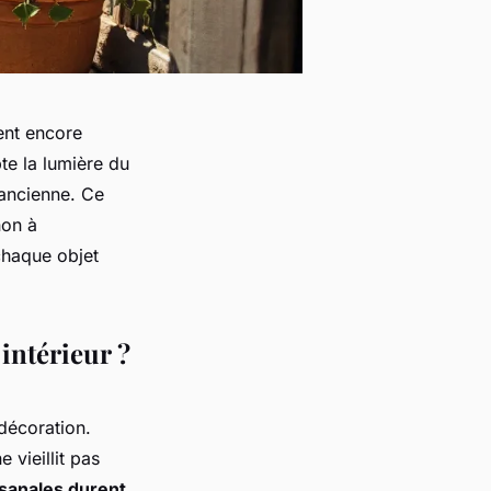
ent encore
te la lumière du
’ancienne. Ce
non à
 chaque objet
 intérieur ?
décoration.
 vieillit pas
isanales durent