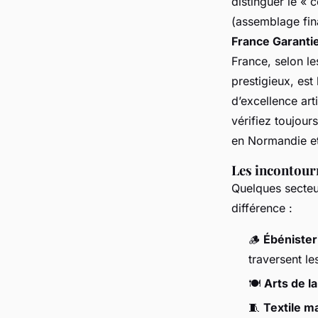
distinguer le « 
(assemblage fina
France Garanti
France, selon le
prestigieux, est
d’excellence arti
vérifiez toujour
en Normandie et
Les incontour
Quelques secteur
différence :
🪵
Ébénister
traversent l
🍽️
Arts de la
🧵
Textile m