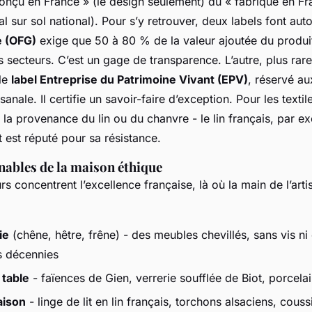
conçu en France » (le design seulement) du « fabriqué en Fr
l sur sol national). Pour s’y retrouver, deux labels font auto
e (OFG)
exige que 50 à 80 % de la valeur ajoutée du produit
s secteurs. C’est un gage de transparence. L’autre, plus rar
 le
label Entreprise du Patrimoine Vivant (EPV)
, réservé au
sanale. Il certifie un savoir-faire d’exception. Pour les texti
s la provenance du lin ou du chanvre - le lin français, par 
 est réputé pour sa résistance.
nables de la maison éthique
s concentrent l’excellence française, là où la main de l’artis
ie
(chêne, hêtre, frêne) - des meubles chevillés, sans vis ni 
es décennies
 table
- faïences de Gien, verrerie soufflée de Biot, porcel
aison
- linge de lit en lin français, torchons alsaciens, cous