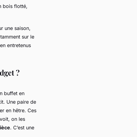
 bois flotté,
ur une saison,
notamment sur le
en entretenus
dget ?
un buffet en
it. Une paire de
er en hêtre. Ces
voit, on les
pièce
. C’est une