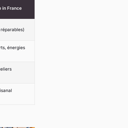
e in France
 réparables)
rts, énergies
eliers
isanal