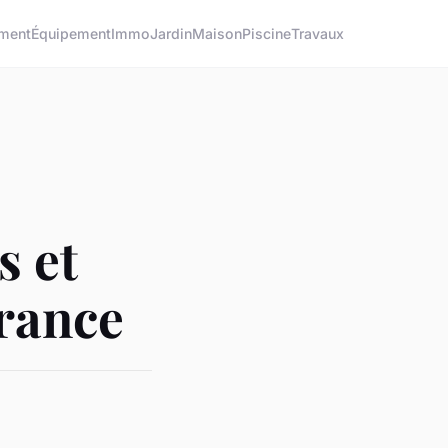
ment
Équipement
Immo
Jardin
Maison
Piscine
Travaux
s et
France