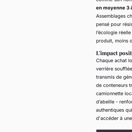
en moyenne 3 à
Assemblages chev
pensé pour résis
l’écologie réell
produit, moins 
L'impact posit
Chaque achat loc
verrière soufflé
transmis de géné
de conteneurs tr
camionnette loc
d’abeille - renf
authentiques qui
d'accéder à une