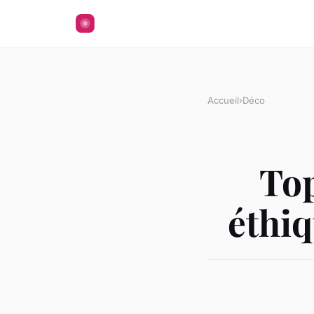
Accueil
›
Déco
Top
éthiq