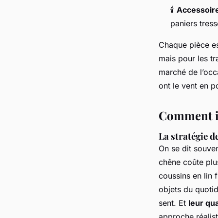
🕯️
Accessoire
paniers tress
Chaque pièce e
mais pour les tr
marché de l’occ
ont le vent en p
Comment in
La stratégie d
On se dit souven
chêne coûte plu
coussins en lin 
objets du quotid
sent. Et
leur qu
approche réaliste