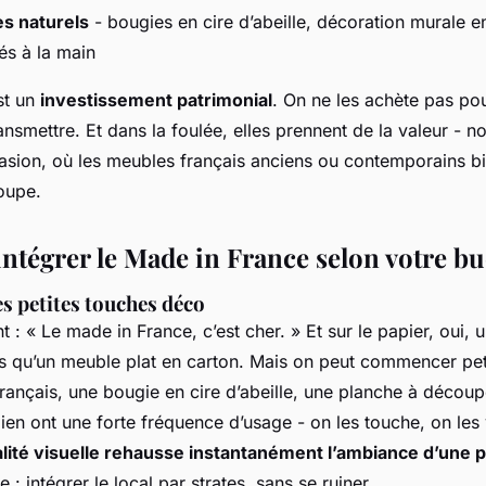
s naturels
- bougies en cire d’abeille, décoration murale en
és à la main
st un
investissement patrimonial
. On ne les achète pas po
ansmettre. Et dans la foulée, elles prennent de la valeur - 
asion, où les meubles français anciens ou contemporains bi
oupe.
tégrer le Made in France selon votre bu
es petites touches déco
t : « Le made in France, c’est cher. » Et sur le papier, oui, 
s qu’un meuble plat en carton. Mais on peut commencer pet
français, une bougie en cire d’abeille, une planche à découp
ien ont une forte fréquence d’usage - on les touche, on les 
alité visuelle rehausse instantanément l’ambiance d’une 
 : intégrer le local par strates, sans se ruiner.