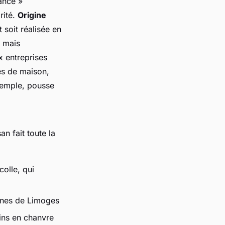
ance »
rité.
Origine
 soit réalisée en
e mais
x entreprises
les de maison,
exemple, pousse
an fait toute la
colle, qui
aines de Limoges
sins en chanvre