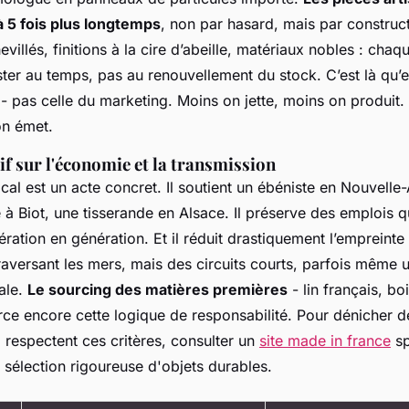
 5 fois plus longtemps
, non par hasard, mais par construct
illés, finitions à la cire d’abeille, matériaux nobles : chaqu
ter au temps, pas au renouvellement du stock. C’est là qu’e
e - pas celle du marketing. Moins on jette, moins on produit
on émet.
if sur l'économie et la transmission
al est un acte concret. Il soutient un ébéniste en Nouvelle-
e à Biot, une tisserande en Alsace. Il préserve des emplois q
ration en génération. Et il réduit drastiquement l’empreinte
aversant les mers, mais des circuits courts, parfois même u
ale.
Le sourcing des matières premières
- lin français, boi
orce encore cette logique de responsabilité. Pour dénicher 
 respectent ces critères, consulter un
site made in france
sp
 sélection rigoureuse d'objets durables.