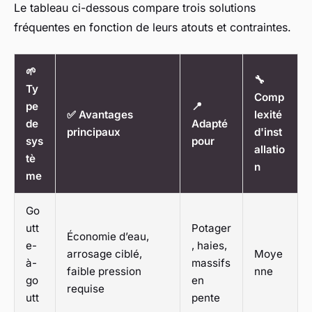
Le tableau ci-dessous compare trois solutions
fréquentes en fonction de leurs atouts et contraintes.
🌱
🔧
Ty
Comp
pe
📍
✅ Avantages
lexité
de
Adapté
principaux
d'inst
sys
pour
allatio
tè
n
me
Go
utt
Potager
Économie d’eau,
e-
, haies,
arrosage ciblé,
Moye
à-
massifs
faible pression
nne
go
en
requise
utt
pente