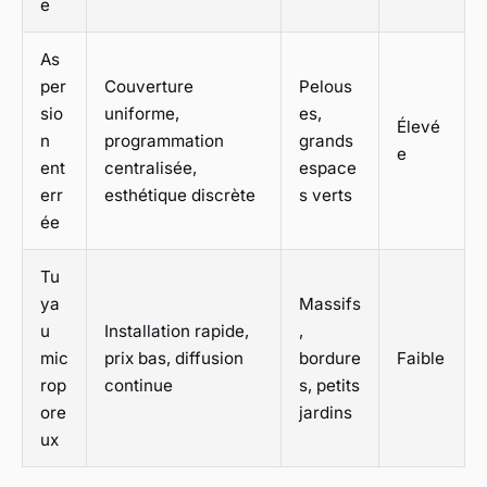
e
As
per
Couverture
Pelous
sio
uniforme,
es,
Élevé
n
programmation
grands
e
ent
centralisée,
espace
err
esthétique discrète
s verts
ée
Tu
ya
Massifs
u
Installation rapide,
,
mic
prix bas, diffusion
bordure
Faible
rop
continue
s, petits
ore
jardins
ux