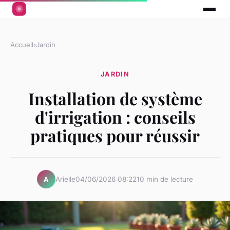
Accueil
›
Jardin
JARDIN
Installation de système
d'irrigation : conseils
pratiques pour réussir
Arielle
04/06/2026 08:22
10 min de lecture
A